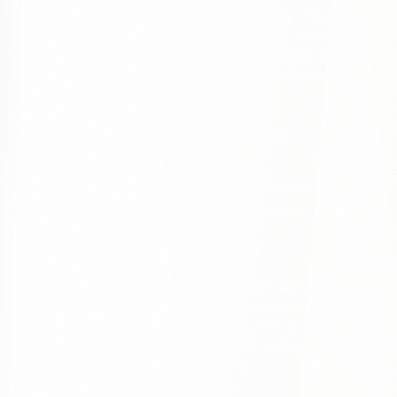
Von der Leuchtreklame bis zur Speisekarte: Ich bring
deine Marke an die Wand und in die Hand. Folienschnitt
und Lasergravur mach ich selbst, mit eigenem Plotter
und Laser im Haus — schnell, sauber, genau wie
besprochen.
Schilder, Banner & Leuchtreklame
Flyer, Plakate & Speisekarten
Folienschnitt am eigenen Schneidplotter
Lasergravur auf Holz, Acryl & Metall
Webdesign & Webentwicklung
Eine Website, die schnell lädt, auf dem Handy gut
aussieht und auch gefunden wird — nicht nur hübsch
ist. Ich begleite dich vom ersten Konzept bis zum
Livegang und kümmere mich danach weiter um Updates
und Sicherheit.