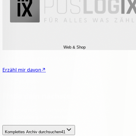
Web & Shop
Dein Projekt
könnte das nächste sein.
Erzähl mir davon
↗
02 — Das Archiv
Finde dein
nächstes Projekt.
Das waren nur die Highlights. Hier ist alles —
durchsuchbar nach Branche oder Leistung.
Komplettes Archiv durchsuchen
41