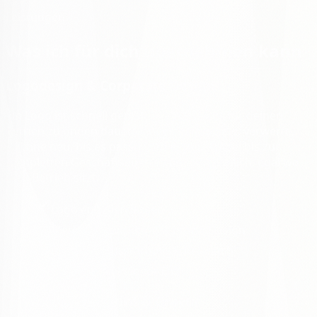
Leistungen
Was ich für dich
übernehmen kann
Logodesign & Corporate Design
Ein Logo ist schnell gemalt — ein Gesicht für deinen
Betrieb zu finden dauert länger. Ich zeichne, verwerfe,
zeichne neu, bis es passt: vom ersten Kritzel bis zur
kompletten Geschäftsausstattung. Persönlich, egal wo
dein Betrieb sitzt.
Logo erstellen lassen
Markenentwicklung & Brand Design
Geschäftsausstattung & Relaunch
Beratung bei dir vor Ort
Werbetechnik, Print & Gravur