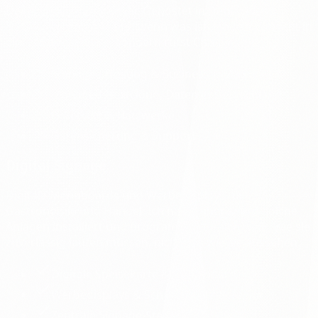
Deine Daten gehören dir. Gehostet in Deutschland,
DSGVO-konform — und wenn was ist, landest du nicht in
einer Warteschleife, sondern rufst Chris an.
Managed Hosting & Business-E-Mail
Managed Nextcloud, Daten in Deutschland
IT-Service & Netzwerke
Datensicherung & Support
Digital Signage
Digitale Menüboards und Werbedisplays für
Gastronomie und Handel. Ich hab früher selbst solche
Anlagen installiert und programmiert — ich weiß, wie sie
zuverlässig laufen müssen, nicht nur, wie sie aussehen.
Digitale Speisekarte & Menüboard
Werbedisplays & Schaufenster-Screens
Zentrale Signage-Steuerung