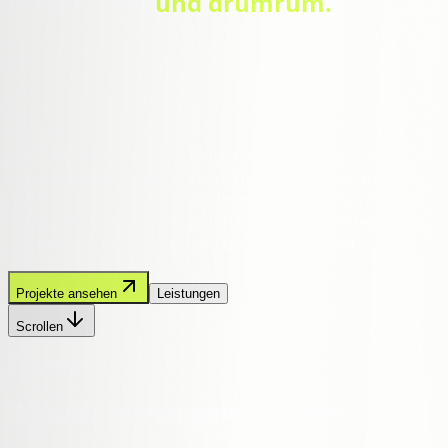
D
e
s
i
g
n
,
W
e
b
u
n
d
d
r
u
m
r
u
m
.
Ich bin Lukas. Seit über 15 Jahren entwerfe ich Logos,
baue Websites und kümmere mich um die Technik
dahinter — alles aus einer Hand. Und wenn ein Projekt
mehr braucht, hole ich unabhängige Spezialisten dazu.
Für Betriebe in Deutschland und international.
Projekte ansehen
Leistungen
Scrollen
Ausgewählte Projekte
Was ich zuletzt
gebaut habe