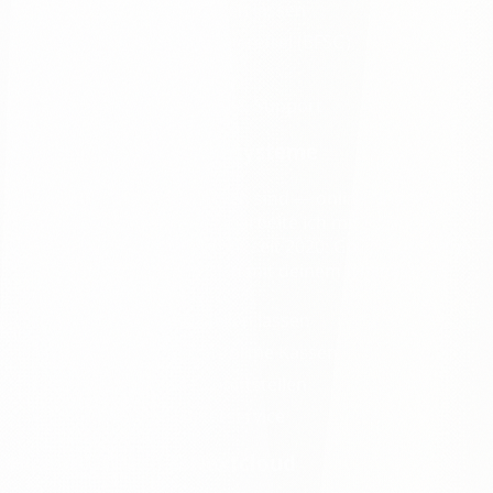
Homepage erstellen lassen
Responsive & barrierefrei (BFSG)
SEO für die Region
Wartung, Updates & Support
Onlineshops & Kassensysteme
Verkaufen, wo deine Kunden sind — online und am
Tresen. Für die Kassenseite arbeite ich mit Poslogix
zusammen, meinem Partner seit 2020: GoBD-konforme
Systeme, sauber verbunden mit deinem Onlineshop.
Onlineshop erstellen lassen
TSE- & GoBD-konforme Kassen
Anbindung & Schnittstellen
Schulung & Lieferservice
Hosting, E-Mail & Nextcloud