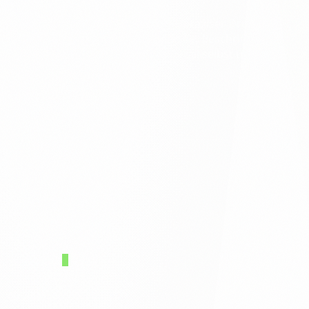
Jetzt wird gebaut: sauberer Code, präziser Druck,
Systeme, die einfach laufen. Website, Beschriftung,
Kassensystem — ich setz jedes Detail selbst um, die
Technik dahinter inklusive.
0
4
/ 0
4
Launch & Betrieb
0
3
/ 0
4
<section
class=
"hero"
>
<h1>
Deine Marke.
</h1>
// schnell. sauber. deins.
</section>
Kunden