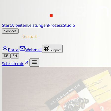
Start
Arbeiten
Leistungen
Prozess
Studio
Services
Webserver
Gestört
Klick für Verlauf & Details
Portal
Webmail
Support
DE
EN
Schreib mir